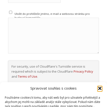
Uložit do prohlížeče jméno, e-mail a webovou stránku pro
budoucí komentáře.
For security, use of CloudFlare's Turnstile service is
required which is subject to the CloudFlare
Privacy Policy
and
Terms of Use
.
I agree to these
Spravovat souhlas s cookies
terms (required).
Používáme cookies k tomu, aby náš web byl pro uživatele přívětivější a
abychom jej mohli na základě analýz stále vylepšovat. Pokud nám dáte
svůj souhlas s jejich používáním i nadále, moc nám tím pomůžete...